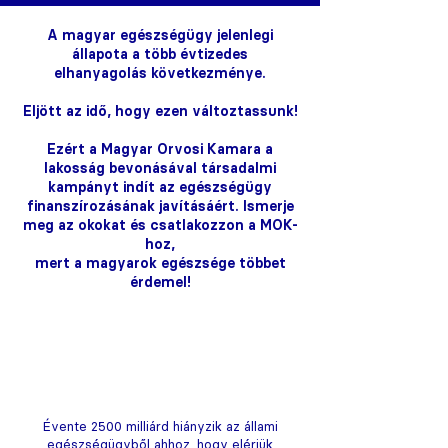
A magyar egészségügy jelenlegi
állapota a több évtizedes
elhanyagolás következménye.
Eljött az idő, hogy ezen változtassunk!
Ezért a Magyar Orvosi Kamara a
lakosság bevonásával társadalmi
kampányt indít az egészségügy
finanszírozásának javításáért. Ismerje
meg az okokat és csatlakozzon a MOK-
hoz,
mert a magyarok egészsége többet
érdemel!
Évente 2500 milliárd hiányzik az állami
egészségügyből ahhoz, hogy elérjük